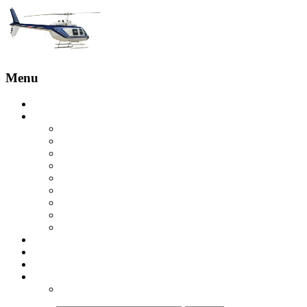
Menu
Головна
Послуги
Бронювання з пілотом
Оглядові польоти
Экскурсия на вертолете на скалы Эстерель
Вертолетная экскурсия на острова Леринс
Вертолетная экскурсия в Гольф-Жуане
Экскурсия на вертолете над Круазетт
Вертолетное такси в Сен-Тропе
Вертолет в Куршевель
Вертолетная экскурсия в ущелье Вердон
Купити вертолет
Відгуки
Контакти
ua
ru