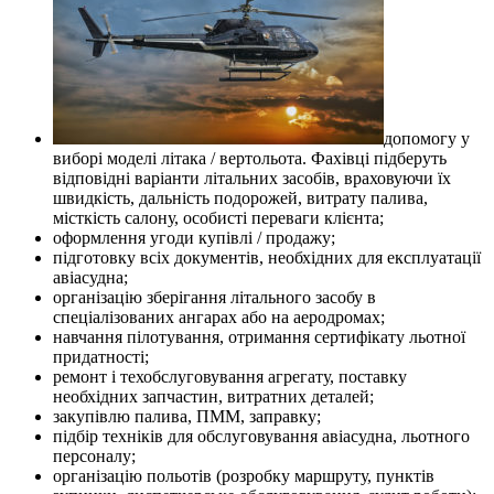
допомогу у
виборі моделі літака / вертольота. Фахівці підберуть
відповідні варіанти літальних засобів, враховуючи їх
швидкість, дальність подорожей, витрату палива,
місткість салону, особисті переваги клієнта;
оформлення угоди купівлі / продажу;
підготовку всіх документів, необхідних для експлуатації
авіасудна;
організацію зберігання літального засобу в
спеціалізованих ангарах або на аеродромах;
навчання пілотування, отримання сертифікату льотної
придатності;
ремонт і техобслуговування агрегату, поставку
необхідних запчастин, витратних деталей;
закупівлю палива, ПММ, заправку;
підбір техніків для обслуговування авіасудна, льотного
персоналу;
організацію польотів (розробку маршруту, пунктів