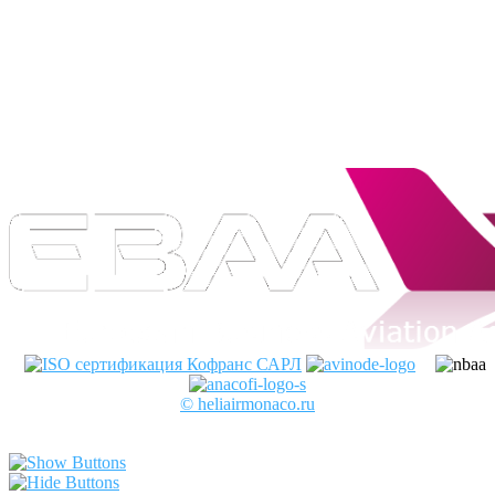
Cofrance (Кофранс) является
официальным членом
профессиональных авиационных
ассоциаций:
© heliairmonaco.ru