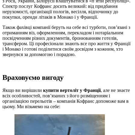
з Росії, України, Білорусії влаштуватися в «п’ятій республіці».
Спектр послуг Кофранс досить великий: від придбання
нерухомості, організації пологів, весілля, відпочинку до
покупки, оренди літаків в Монако і у Франції.
Також фахівці компанії беруть на себе всі турботи, пов’язані з
отриманням віз, оформленням, перекладом і нотаріальним
посвідченням різних документів, бронюванням готелів,
трансфером. Ці професіонали знають все про життя у Франції
і Монако і готові поділитися своїм досвідом з кожним, хто
звернувся за допомогою і порадою.
Враховуємо вигоду
Якщо ви вирішили
купити вертоліт у Франції
, але не знаєте
всіх особливостей, пов’язаних з його розміщенням і
організацією перельотів – компанія Кофранс допоможе вам в
цьому. Ми візьмемо на себе: