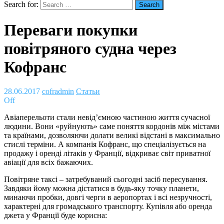
Search for:
Переваги покупки
повітряного судна через
Кофранс
28.06.2017
cofradmin
Статьи
Off
Авіаперельоти стали невід’ємною частиною життя сучасної
людини. Вони «руйнують» саме поняття кордонів між містами
та країнами, дозволяючи долати великі відстані в максимально
стислі терміни. А компанія Кофранс, що спеціалізується на
продажу і оренді літаків у Франції, відкриває світ приватної
авіації для всіх бажаючих.
Повітряне таксі – затребуваний сьогодні засіб пересування.
Завдяки йому можна дістатися в будь-яку точку планети,
минаючи пробки, довгі черги в аеропортах і всі незручності,
характерні для громадського транспорту. Купівля або оренда
джета у Франції буде корисна: