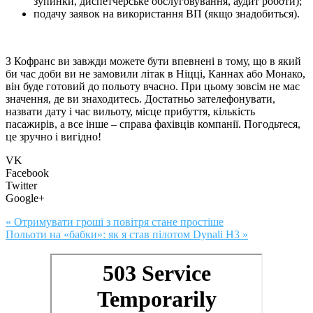
зупинки, диспетчерське обслуговування, аудит роботи);
подачу заявок на використання ВП (якщо знадобиться).
З Кофранс ви завжди можете бути впевнені в тому, що в який
би час доби ви не замовили літак в Ніцці, Каннах або Монако,
він буде готовий до польоту вчасно. При цьому зовсім не має
значення, де ви знаходитесь. Достатньо зателефонувати,
назвати дату і час вильоту, місце прибуття, кількість
пасажирів, а все інше – справа фахівців компанії. Погодьтеся,
це зручно і вигідно!
VK
Facebook
Twitter
Google+
« Отримувати гроші з повітря стане простіше
Польоти на «бабки»: як я став пілотом Dynali H3 »