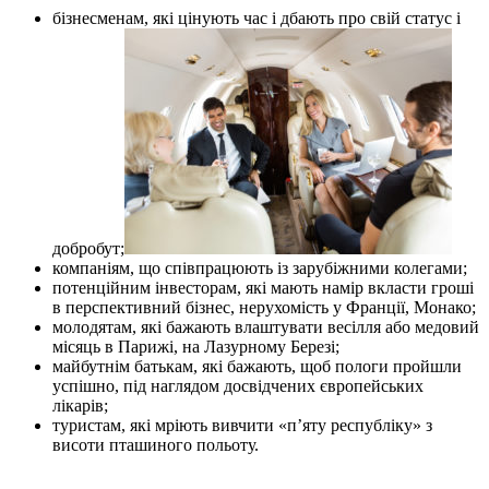
бізнесменам, які цінують час і дбають про свій статус і
добробут;
компаніям, що співпрацюють із зарубіжними колегами;
потенційним інвесторам, які мають намір вкласти гроші
в перспективний бізнес, нерухомість у Франції, Монако;
молодятам, які бажають влаштувати весілля або медовий
місяць в Парижі, на Лазурному Березі;
майбутнім батькам, які бажають, щоб пологи пройшли
успішно, під наглядом досвідчених європейських
лікарів;
туристам, які мріють вивчити «п’яту республіку» з
висоти пташиного польоту.