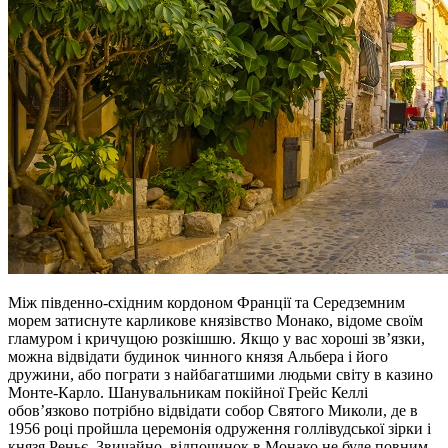
Між південно-східним кордоном Франції та Середземним
морем затиснуте карликове князівство Монако, відоме своїм
гламуром і кричущою розкішшю. Якщо у вас хороші зв’язки,
можна відвідати будинок чинного князя Альбера і його
дружини, або пограти з найбагатшими людьми світу в казино
Монте-Карло. Шанувальникам покійної Грейс Келлі
обов’язково потрібно відвідати собор Святого Миколи, де в
1956 році пройшла церемонія одруження голлівудської зірки і
князя Реньє. Звичайно, відпочинок в Монако не буде повним