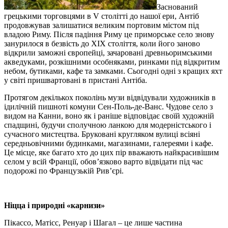
Заснований
грецькими торговцями в V столітті до нашої ери, Антіб
продовжував залишатися великим портовим містом під
владою Риму. Після падіння Риму це приморське село знову
занурилося в безвість до XIX століття, коли його заново
відкрили заможні європейці, зачаровані древньоримськими
акведуками, розкішними особняками, ринками під відкритим
небом, бутиками, кафе та замками. Сьогодні одні з кращих яхт
у світі пришвартовані в пристані Антіба.
Протягом декількох поколінь музи відвідували художників в
ідилічній пишноті комуни Сен-Поль-де-Ванс. Чудове село з
видом на Канни, воно як і раніше відповідає своїй художній
спадщині, будучи сполучною ланкою для модерністського і
сучасного мистецтва. Бруковані кругляком вулиці всіяні
середньовічними будинками, магазинами, галереями і кафе.
Це місце, яке багато хто до цих пір вважають найкрасивішим
селом у всій Франції, обов’язково варто відвідати під час
подорожі по Французькій Рив’єрі.
Ніцца і природні «карнизи»
Пікассо, Матісс, Ренуар і Шагал – це лише частина