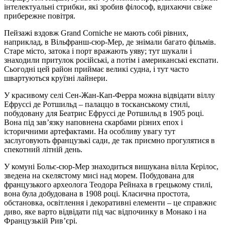
інтелектуальні стрибки, які зробив філософ, вдихаючи свіже
прибережне повітря.
Пейзажі вздовж Grand Corniche не мають собі рівних,
наприклад, в Вільфранш-сюр-Мер, де знімали багато фільмів.
Старе місто, затока і порт вражають уяву; тут шукали і
знаходили притулок російські, а потім і американські експати.
Сьогодні цей район приймає великі судна, і тут часто
швартуються круїзні лайнери.
У красивому селі Сен-Жан-Кап-Ферра можна відвідати віллу
Ефруссі де Ротшильд – палаццо в тосканському стилі,
побудовану для Беатрис Ефруссі де Ротшильд в 1905 році.
Вона під зав’язку наповнена скарбами різних епох і
історичними артефактами. На особливу увагу тут
заслуговують французькі сади, де так приємно прогулятися в
спекотний літній день.
У комуні Больє-сюр-Мер знаходиться вишукана вілла Керілос,
зведена на скелястому мисі над морем. Побудована для
французького археолога Теодора Рейнаха в грецькому стилі,
вона була добудована в 1908 році. Класична простота,
обстановка, освітлення і декоративні елементи – це справжнє
диво, яке варто відвідати під час відпочинку в Монако і на
Французькій Рив’єрі.