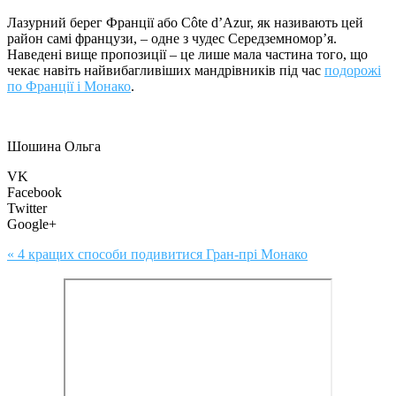
Лазурний берег Франції або Côte d’Azur, як називають цей
район самі французи, – одне з чудес Середземномор’я.
Наведені вище пропозиції – це лише мала частина того, що
чекає навіть найвибагливіших мандрівників під час
подорожі
по Франції і Монако
.
Шошина Ольга
VK
Facebook
Twitter
Google+
« 4 кращих способи подивитися Гран-прі Монако