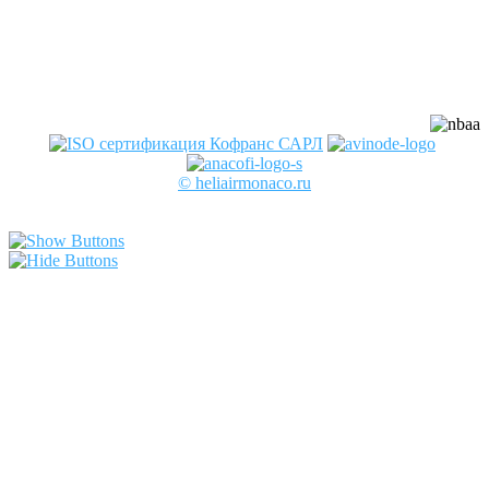
профессиональных авиационных
ассоциаций:
© heliairmonaco.ru