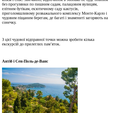
без прогулянки по пишним садам, палацовим вулицям,
елітним бутікам, екзотичному саду кактусів,
приголомшливому розважального комплексу Монте-Карло і
чудовим піщаним берегам, де багаті і знамениті загоряють на
сонечку.
З цієї чудової відправної точки можна зробити кілька
екскурсій до прилеглих пам’яток.
Антіб і Сен-Поль-де-Ванс