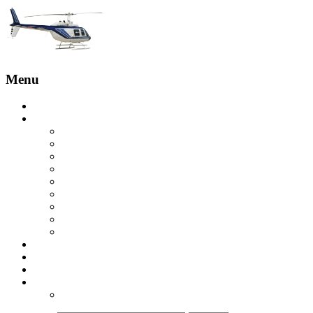
Menu
Головна
Послуги
Бронювання з пілотом
Оглядові польоти
Экскурсия на вертолете на скалы Эстерель
Вертолетная экскурсия на острова Леринс
Вертолетная экскурсия в Гольф-Жуане
Экскурсия на вертолете над Круазетт
Вертолетное такси в Сен-Тропе
Вертолет в Куршевель
Вертолетная экскурсия в ущелье Вердон
Купити вертолет
Відгуки
Контакти
ua
ru