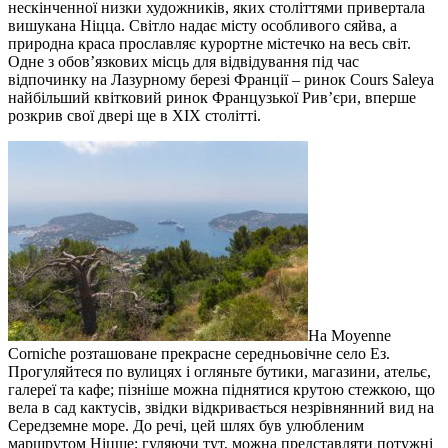
нескінченної низки художників, яких століттями привертала
вишукана Ніцца. Світло надає місту особливого ​​сяйва, а
природна краса прославляє курортне містечко на весь світ.
Одне з обов’язкових місць для відвідування під час
відпочинку на Лазурному березі Франції – ринок Cours Saleya
найбільший квітковий ринок Французької Рив’єри, вперше
розкрив свої двері ще в XIX столітті.
На Moyenne
Corniche розташоване прекрасне середньовічне село Ез.
Прогуляйтеся по вулицях і огляньте бутики, магазини, ательє,
галереї та кафе; пізніше можна піднятися крутою стежкою, що
вела в сад кактусів, звідки відкривається незрівнянний вид на
Середземне море. До речі, цей шлях був улюбленим
маршрутом Ніцше; гуляючи тут, можна представляти потужні