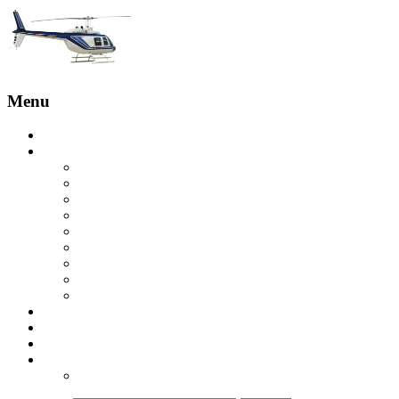
Menu
Головна
Послуги
Бронювання з пілотом
Оглядові польоти
Экскурсия на вертолете на скалы Эстерель
Вертолетная экскурсия на острова Леринс
Вертолетная экскурсия в Гольф-Жуане
Экскурсия на вертолете над Круазетт
Вертолетное такси в Сен-Тропе
Вертолет в Куршевель
Вертолетная экскурсия в ущелье Вердон
Купити вертолет
Відгуки
Контакти
ua
ru