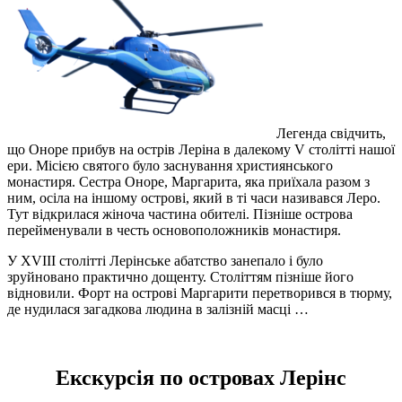
Легенда свідчить,
що Оноре прибув на острів Леріна в далекому V столітті нашої
ери. Місією святого було заснування християнського
монастиря. Сестра Оноре, Маргарита, яка приїхала разом з
ним, осіла на іншому острові, який в ті часи називався Леро.
Тут відкрилася жіноча частина обителі. Пізніше острова
перейменували в честь основоположників монастиря.
У XVIII столітті Лерінське абатство занепало і було
зруйновано практично дощенту. Століттям пізніше його
відновили. Форт на острові Маргарити перетворився в тюрму,
де нудилася загадкова людина в залізній масці …
Екскурсія по островах Лерінс