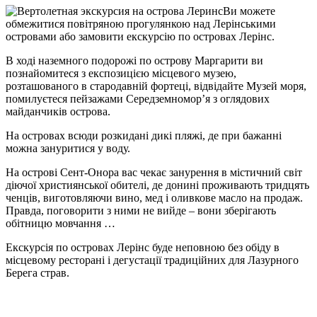
Ви можете
обмежитися повітряною прогулянкою над Лерінськими
островами або замовити екскурсію по островах Лерінс.
В ході наземного подорожі по острову Маргарити ви
познайомитеся з експозицією місцевого музею,
розташованого в стародавній фортеці, відвідайте Музей моря,
помилуєтеся пейзажами Середземномор’я з оглядових
майданчиків острова.
На островах всюди розкидані дикі пляжі, де при бажанні
можна зануритися у воду.
На острові Сент-Онора вас чекає занурення в містичний світ
діючої християнської обителі, де донині проживають тридцять
ченців, виготовляючи вино, мед і оливкове масло на продаж.
Правда, поговорити з ними не вийде – вони зберігають
обітницю мовчання …
Екскурсія по островах Лерінс буде неповною без обіду в
місцевому ресторані і дегустації традиційних для Лазурного
Берега страв.