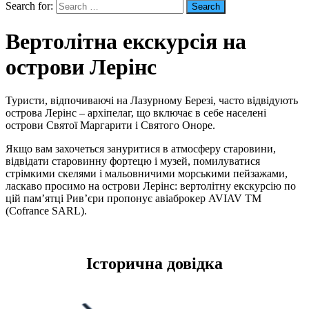
Search for:
Вертолітна екскурсія на
острови Лерінс
Туристи, відпочиваючі на Лазурному Березі, часто відвідують
острова Лерінс – архіпелаг, що включає в себе населені
острови Святої Маргарити і Святого Оноре.
Якщо вам захочеться зануритися в атмосферу старовини,
відвідати старовинну фортецю і музей, помилуватися
стрімкими скелями і мальовничими морськими пейзажами,
ласкаво просимо на острови Лерінс: вертолітну екскурсію по
цій пам’ятці Рив’єри пропонує авіаброкер AVIAV TM
(Cofrance SARL).
Історична довідка