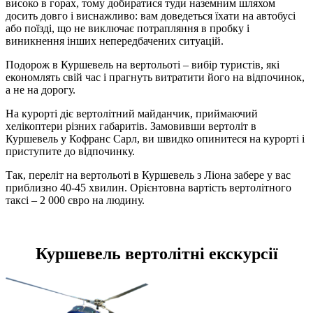
високо в горах, тому добиратися туди наземним шляхом
досить довго і виснажливо: вам доведеться їхати на автобусі
або поїзді, що не виключає потрапляння в пробку і
виникнення інших непередбачених ситуацій.
Подорож в Куршевель на вертольоті – вибір туристів, які
економлять свій час і прагнуть витратити його на відпочинок,
а не на дорогу.
На курорті діє вертолітний майданчик, приймаючий
хелікоптери різних габаритів. Замовивши вертоліт в
Куршевель у Кофранс Сарл, ви швидко опинитеся на курорті і
приступите до відпочинку.
Так, переліт на вертольоті в Куршевель з Ліона забере у вас
приблизно 40-45 хвилин. Орієнтовна вартість вертолітного
таксі – 2 000 євро на людину.
Куршевель вертолітні екскурсії