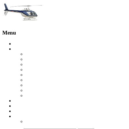
Menu
Головна
Послуги
Бронювання з пілотом
Оглядові польоти
Экскурсия на вертолете на скалы Эстерель
Вертолетная экскурсия на острова Леринс
Вертолетная экскурсия в Гольф-Жуане
Экскурсия на вертолете над Круазетт
Вертолетное такси в Сен-Тропе
Вертолет в Куршевель
Вертолетная экскурсия в ущелье Вердон
Купити вертолет
Відгуки
Контакти
ua
ru