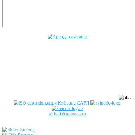
Cofrance (Кофранс) является
официальным членом
профессиональных авиационных
ассоциаций:
© heliairmonaco.ru