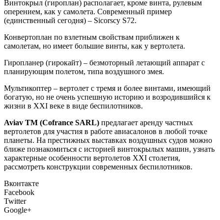
Винтокрыл (гироплан) располагает, кроме винта, рулевым
оперением, как у самолета. Современный пример
(единственный сегодня) – Sicorscy S72.
Конвертоплан по взлетным свойствам приближен к
самолетам, но имеет большие винты, как у вертолета.
Гиропланер (гирокайт) – безмоторный летающий аппарат с
планирующим полетом, типа воздушного змея.
Мультикоптер – вертолет с тремя и более винтами, имеющий
богатую, но не очень успешную историю и возродившийся к
жизни в XXI веке в виде беспилотников.
Aviav
TM
(
Cofrance
SARL
)
предлагает аренду частных
вертолетов для участия в работе авиасалонов в любой точке
планеты. На престижных выставках воздушных судов можно
ближе познакомиться с историей винтокрылых машин, узнать
характерные особенности вертолетов XXI столетия,
рассмотреть конструкции современных беспилотников.
Вконтакте
Facebook
Twitter
Google+