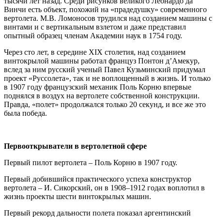
тысячи лет назад. Среди рисунков великого Леонардо да
Винчи есть объект, похожий на «прадедушку» современного
вертолета. М.В. Ломоносов трудился над созданием машины с
винтами и с вертикальным взлетом и даже представил
опытный образец членам Академии наук в 1754 году.
Через сто лет, в середине XIX столетия, над созданием
винтокрылой машины работал француз Понтон д’Амекур,
вслед за ним русский ученый Павел Кузьминский придумал
проект «Руссолета», так и не воплощенный в жизнь. И только
в 1907 году французский механик Поль Корню впервые
поднялся в воздух на вертолете собственной конструкции.
Правда, «полет» продолжался только 20 секунд, и все же это
была победа.
Первооткрыватели в вертолетной сфере
Первый пилот вертолета – Поль Корню в 1907 году.
Первый добившийся практического успеха конструктор
вертолета – И. Сикорский, он в 1908–1912 годах воплотил в
жизнь проекты шести винтокрылых машин.
Первый рекорд дальности полета показал аргентинский