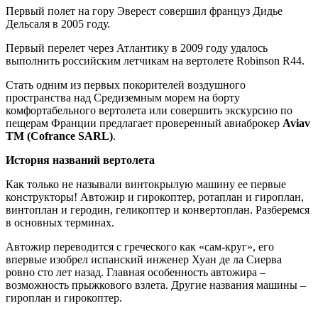
Первый полет на гору Эверест совершил француз Дидье
Дельсаля в 2005 году.
Первый перелет через Атлантику в 2009 году удалось
выполнить российским летчикам на вертолете Robinson R44.
Стать одним из первых покорителей воздушного
пространства над Средиземным морем на борту
комфортабельного вертолета или совершить экскурсию по
пещерам Франции предлагает проверенный авиаброкер
Aviav
TM
(
Cofrance
SARL
)
.
История названий вертолета
Как только не называли винтокрылую машину ее первые
конструкторы! Автожир и гирокоптер, ротаплан и гироплан,
винтоплан и геродин, геликоптер и конвертоплан. Разберемся
в основных терминах.
Автожир переводится с греческого как «сам-круг», его
впервые изобрел испанский инженер Хуан де ла Сиерва
ровно сто лет назад. Главная особенность автожира –
возможность прыжкового взлета. Другие названия машины –
гироплан и гирокоптер.