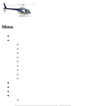
Menu
Главная
Услуги
Бронирование с пилотом
Обзорные полеты
Экскурсия на вертолете на скалы Эстерель
Вертолетная экскурсия на острова Леринс
Вертолетная экскурсия в Гольф-Жуане
Экскурсия на вертолете над Круазетт
Вертолетное такси в Сен-Тропе
Вертолет в Куршевель
Вертолетная экскурсия в ущелье Вердон
Купить вертолет
Отзывы
Контакты
ru
ua