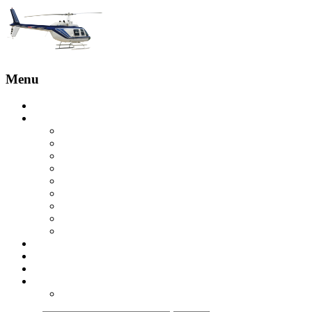
Menu
Главная
Услуги
Бронирование с пилотом
Обзорные полеты
Экскурсия на вертолете на скалы Эстерель
Вертолетная экскурсия на острова Леринс
Вертолетная экскурсия в Гольф-Жуане
Экскурсия на вертолете над Круазетт
Вертолетное такси в Сен-Тропе
Вертолет в Куршевель
Вертолетная экскурсия в ущелье Вердон
Купить вертолет
Отзывы
Контакты
ru
ua