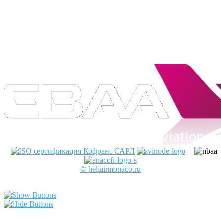
официальным членом
профессиональных авиационных
ассоциаций:
© heliairmonaco.ru