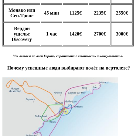
Монако или
45 мин
1125€
2235€
2550€
Сен-Тропе
Вердон
ущелье
1 час
1420€
2700€
3000€
Discovery
Мы летаем по всей Европе, спрашивайте стоимость и консультанта.
Почему успешные люди выбирают полёт на вертолете?