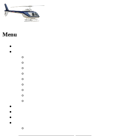
Menu
Главная
Услуги
Бронирование с пилотом
Обзорные полеты
Экскурсия на вертолете на скалы Эстерель
Вертолетная экскурсия на острова Леринс
Вертолетная экскурсия в Гольф-Жуане
Экскурсия на вертолете над Круазетт
Вертолетное такси в Сен-Тропе
Вертолет в Куршевель
Вертолетная экскурсия в ущелье Вердон
Купить вертолет
Отзывы
Контакты
ru
ua