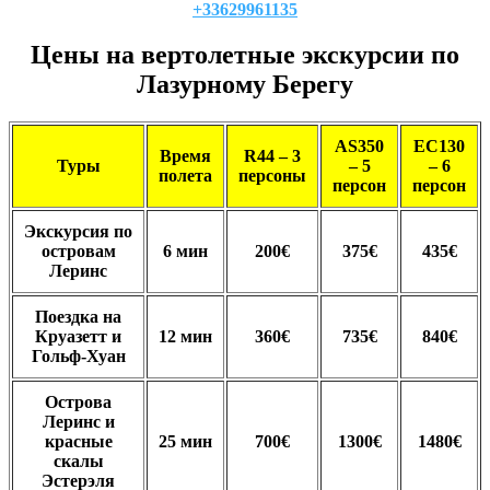
+33629961135
Цены на вертолетные экскурсии по
Лазурному Берегу
AS350
EC130
Время
R44 – 3
Туры
– 5
– 6
полета
персоны
персон
персон
Экскурсия по
островам
6 мин
200€
375€
435€
Леринс
Поездка на
Круазетт и
12 мин
360€
735€
840€
Гольф-Хуан
Острова
Леринс и
красные
25 мин
700€
1300€
1480€
скалы
Эстерэля