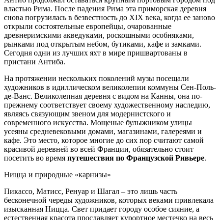
властью Рима. После падения Рима эта приморская деревня
снова погрузилась в безвестность до XIX века, когда ее заново
открыли состоятельные европейцы, очарованные
древнеримскими акведуками, роскошными особняками,
рынками под открытым небом, бутиками, кафе и замками.
Сегодня одни из лучших яхт в мире пришвартованы в
пристани Антиба.
На протяжении нескольких поколений музы посещали
художников в идиллическом великолепии коммуны Сен-Поль-
де-Ванс. Великолепная деревня с видом на Канны, она по-
прежнему соответствует своему художественному наследию,
являясь связующим звеном для модернистского и
современного искусства. Мощеные булыжником улицы
усеяны средневековыми домами, магазинами, галереями и
кафе. Это место, которое многие до сих пор считают самой
красивой деревней во всей Франции, обязательно стоит
посетить во время
путешествия по Французской Ривьере
.
Ницца и природные «карнизы»
Пикассо, Матисс, Ренуар и Шагал – это лишь часть
бесконечной череды художников, которых веками привлекала
изысканная Ницца. Свет придает городу особое сияние, а
естественная красота прославляет курортное местечко на весь