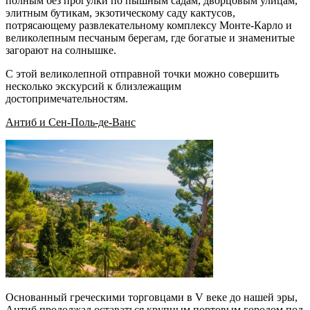
полным без прогулки по пышным садам, дворцовым улицам,
элитным бутикам, экзотическому саду кактусов,
потрясающему развлекательному комплексу Монте-Карло и
великолепным песчаным берегам, где богатые и знаменитые
загорают на солнышке.
С этой великолепной отправной точки можно совершить
несколько экскурсий к близлежащим
достопримечательностям.
Антиб и Сен-Поль-де-Ванс
Основанный греческими торговцами в V веке до нашей эры,
Антиб продолжал оставаться крупным портовым городом под