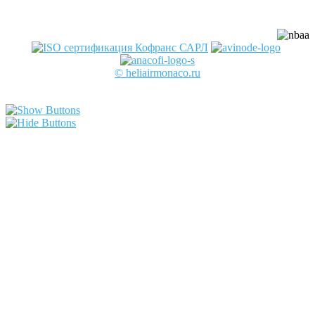
© heliairmonaco.ru