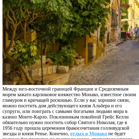
Между юго-восточной границей Франции и Средиземным
морем зажато карликовое княжество Монако, известное своим
гламуром и кричащей роскошью. Если у вас хорошие связи,
можно посетить дом действующего князя Альбера и его
супруги, или поиграть с самыми богатыми людьми мира в
казино Монте-Карло. Поклонникам покойной Грейс Келли
обязательно нужно посетить собор Святого Николая, где в
1956 году прошла церемония бракосочетания голливудской
звезды и князя Ренье. Конечно,
отдых в Монако
не будет