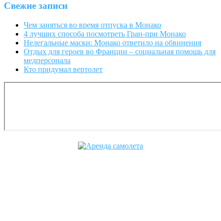
Свежие записи
Чем заняться во время отпуска в Монако
4 лучших способа посмотреть Гран-при Монако
Нелегальные маски: Монако ответило на обвинения
Отдых для героев во Франции – социальная помощь для
медперсонала
Кто придумал вертолет
Cofrance (Кофранс) является
официальным членом
профессиональных авиационных
ассоциаций: