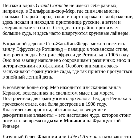
Пейзажи вдоль
Grand
Corniche
не имеют себе равных,
например, в Вильфранш-сюр-Мер, где снимали многие
фильмы. Старый город, залив и порт поражают воображение;
здесь искали и находили пристанище русские, а затем и
американские экспаты. Сегодня этот район принимает
большие суда, и здесь часто швартуются круизные лайнеры.
В красивой деревне Сен-Жан-Кап-Ферра можно посетить
виллу Эфрусси де Ротшильд – палаццо в тосканском стиле,
построенное для Беатрис Эфрусси де Ротшильд в 1905 году.
Оно под завязку наполнено сокровищами различных эпох и
историческими артефактами. Особого внимания здесь
заслуживают французские сады, где так приятно прогуляться
в знойный летний день.
В коммуне Больё-сюр-Мер находится изысканная вилла
Керилос, возведенная на скалистом мысе над морем.
Построенная для французского археолога Теодора Рейнаха в
греческом стиле, она была достроена в 1908 году.
Классическая простота, обстановка, освещение и
декоративные элементы – это настоящее чудо, которое стоит
посетить во время
отдыха в Монако
и на Французской
Ривьере.
Лазурный берег Франции или
Cô
te
d’
Azur
, как называют этот