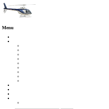
Menu
Главная
Услуги
Бронирование с пилотом
Обзорные полеты
Экскурсия на вертолете на скалы Эстерель
Вертолетная экскурсия на острова Леринс
Вертолетная экскурсия в Гольф-Жуане
Экскурсия на вертолете над Круазетт
Вертолетное такси в Сен-Тропе
Вертолет в Куршевель
Вертолетная экскурсия в ущелье Вердон
Купить вертолет
Отзывы
Контакты
ru
ua