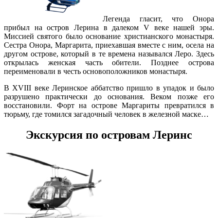
Легенда гласит, что Онора
прибыл на остров Лерина в далеком V веке нашей эры.
Миссией святого было основание христианского монастыря.
Сестра Онора, Маргарита, приехавшая вместе с ним, осела на
другом острове, который в те времена назывался Леро. Здесь
открылась женская часть обители. Позднее острова
переименовали в честь основоположников монастыря.
В XVIII веке Леринское аббатство пришло в упадок и было
разрушено практически до основания. Веком позже его
восстановили. Форт на острове Маргариты превратился в
тюрьму, где томился загадочный человек в железной маске…
Экскурсия по островам Леринс