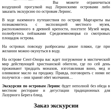
Вы можете ограничиться
воздушной прогулкой над Леринскими островами либо
заказать экскурсию по островам Леринс.
В ходе наземного путешествия по острову Маргариты вы
познакомитесь с экспозицией местного музея,
расположенного в древней крепости, посетите Музей моря,
полюбуетесь пейзажами Средиземноморья со смотровых
площадок острова.
На островах повсюду разбросаны дикие пляжи, где при
желании можно окунуться в воду.
На острове Сент-Онора вас ждет погружение в мистический
мир действующей христианской обители, где по сей день
проживают тридцать монахов, изготавливая вино, мед и
оливковое масло на продажу. Правда, поговорить с ними не
получится – они хранят обет молчания…
Экскурсия по островам Леринс
будет неполной без обеда в
местном ресторане и дегустации традиционных для
Лазурного Берега блюд.
Заказ экскурсии