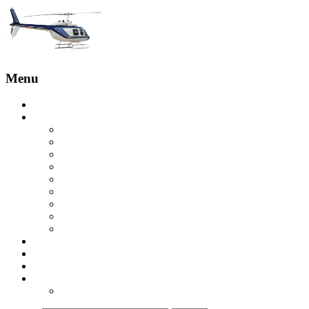
Menu
Главная
Услуги
Бронирование с пилотом
Обзорные полеты
Экскурсия на вертолете на скалы Эстерель
Вертолетная экскурсия на острова Леринс
Вертолетная экскурсия в Гольф-Жуане
Экскурсия на вертолете над Круазетт
Вертолетное такси в Сен-Тропе
Вертолет в Куршевель
Вертолетная экскурсия в ущелье Вердон
Купить вертолет
Отзывы
Контакты
ru
ua